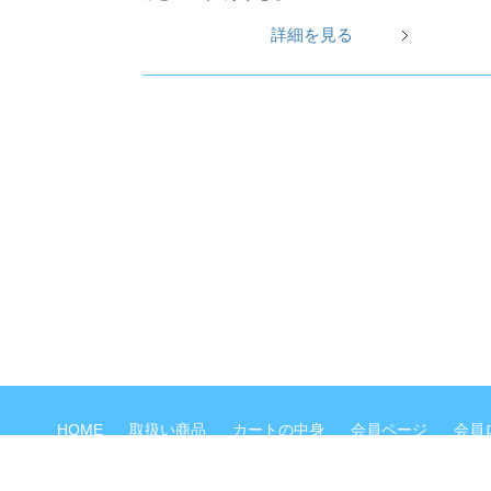
詳細を見る
HOME
取扱い商品
カートの中身
会員ページ
会員
©
天川アロマ 杣（そま）オンラインショップ
All Rights Reserved.