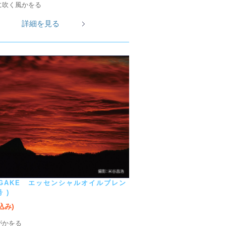
に吹く風かをる
詳細を見る
UGAKE エッセンシャルオイルブレン
 )
税込み)
がかをる