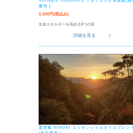
Solfegio frequency ソルフェジオ周波数(
番号 )
3,300円(税込み)
生命エネルギーを高める9つの音
詳細を見る
霊埜氣 HINOKI エッセンシャルオイルブレン