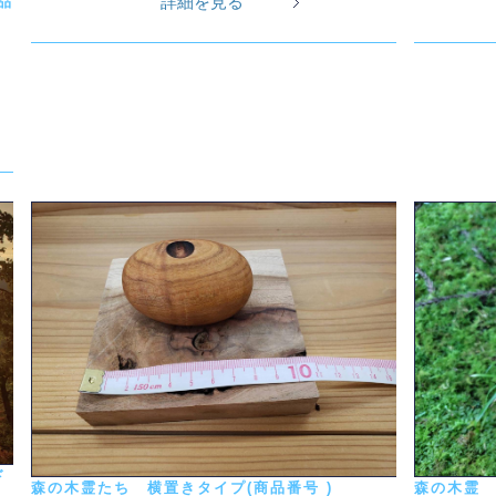
詳細を見る
商品
ド
森の木霊たち 横置きタイプ(商品番号 )
森の木霊 