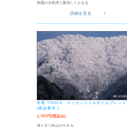
朝靄の冷気漂う夏清しくかをる
詳細を見る
冬香 TOUCA エッセンシャルオイルブレンド
(商品番号 )
1,787円(税込み)
凛と立つ冬山がかをる