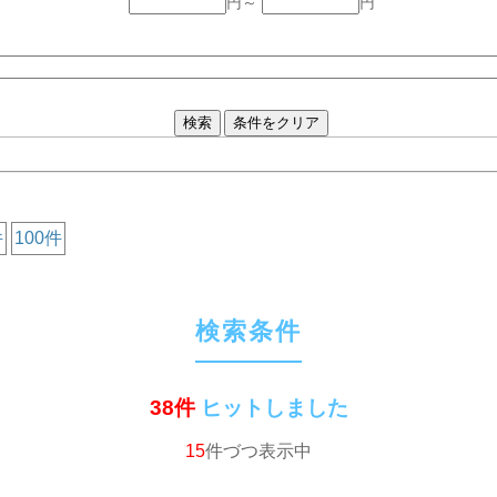
円～
円
件
100件
検索条件
38件
ヒットしました
15
件づつ表示中