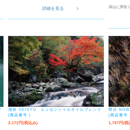
深山に芽吹
詳細を見る
ド
清秋 SEISYU エッセンシャルオイルブレンド
野分 NO
(商品番号 )
(商品番号 
2,172円(税込み)
1,787円(