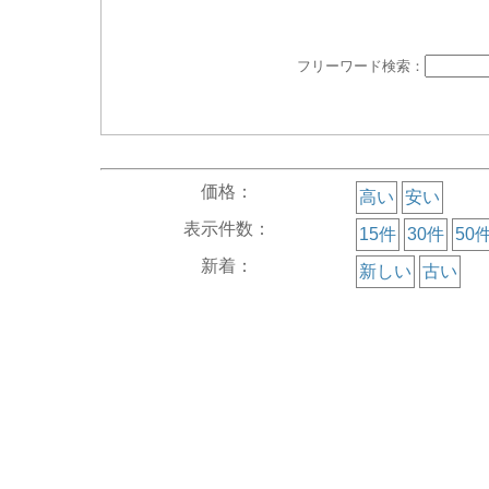
フリーワード検索：
価格：
高い
安い
表示件数：
15件
30件
50
新着：
新しい
古い