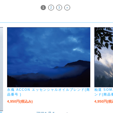
1
2
3
»
永魂 ACCON エッセンシャルオイルブレンド(商
杣道 SO
品番号 )
ンド(商品番
4,950円(税込み)
4,950円(