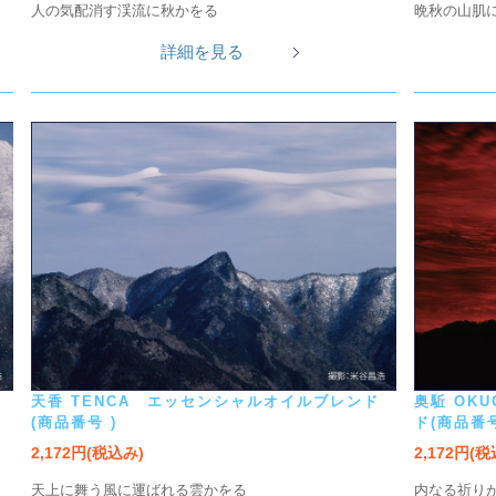
人の気配消す渓流に秋かをる
晩秋の山肌
詳細を見る
天香 TENCA エッセンシャルオイルブレンド
奥駈 OK
(商品番号 )
ド(商品番号
2,172円(税込み)
2,172円(
天上に舞う風に運ばれる雲かをる
内なる祈り