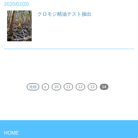
2020/02/20
クロモジ精油テスト抽出
先頭
«
10
11
12
13
14
HOME