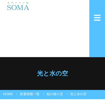
光と水の空
HOME
新着情報一覧
杣の独り言
光と水の空