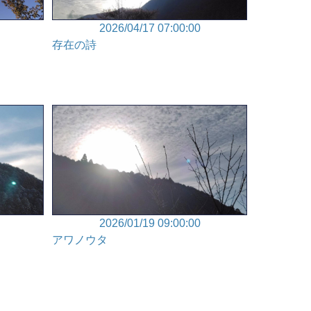
2026/04/17 07:00:00
存在の詩
2026/01/19 09:00:00
アワノウタ