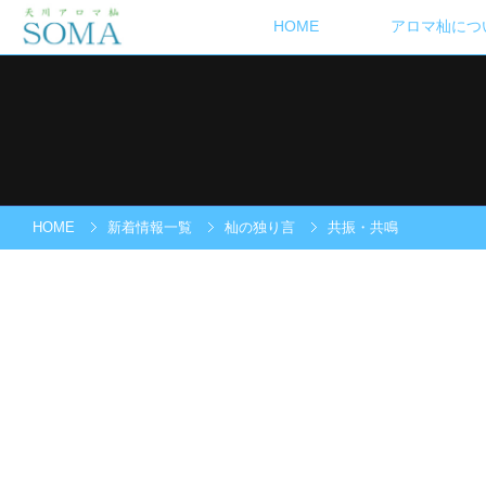
HOME
アロマ杣につ
HOME
新着情報一覧
杣の独り言
共振・共鳴