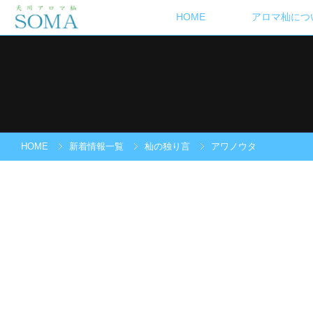
HOME
アロマ杣につ
HOME
新着情報一覧
杣の独り言
アワノウタ